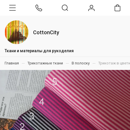
CottonCity
Ткани и материалы для рукоделия
Главная
Трикотажные ткани
В полоску
Трикотаж в цветн